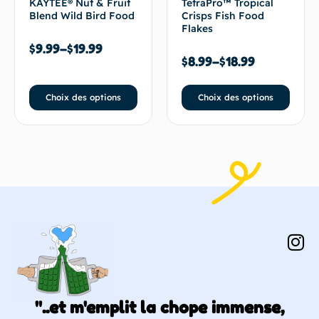
KAYTEE® Nut & Fruit
TetraPro™ Tropical
Blend Wild Bird Food
Crisps Fish Food
Flakes
$
9.99
–
$
19.99
$
8.99
–
$
18.99
Choix des options
Choix des options
"..et m'emplit la chope immense,