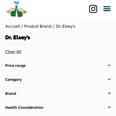
Qui suis-je?
La br
Les biè
Accueil
/ Produit Brand / Dr. Elsey's
Dr. Elsey's
Clear All
Price range
Category
Brand
Health Consideration