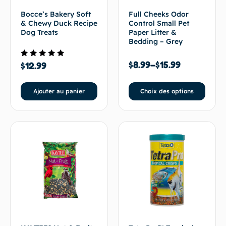
Bocce’s Bakery Soft
Full Cheeks Odor
& Chewy Duck Recipe
Control Small Pet
Dog Treats
Paper Litter &
Bedding – Grey
$
8.99
–
$
15.99
Note
$
12.99
5.00
sur 5
Ajouter au panier
Choix des options