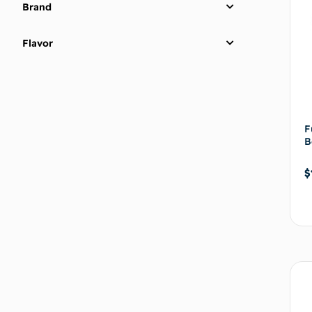
Brand
Flavor
F
B
$