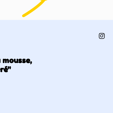
a mousse,
éré"