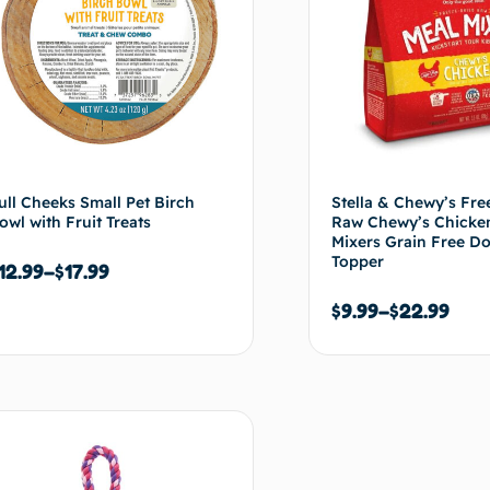
ull Cheeks Small Pet Birch
Stella & Chewy’s Fre
owl with Fruit Treats
Raw Chewy’s Chicke
Mixers Grain Free D
Topper
12.99
–
$
17.99
$
9.99
–
$
22.99
Choix des options
Choix de