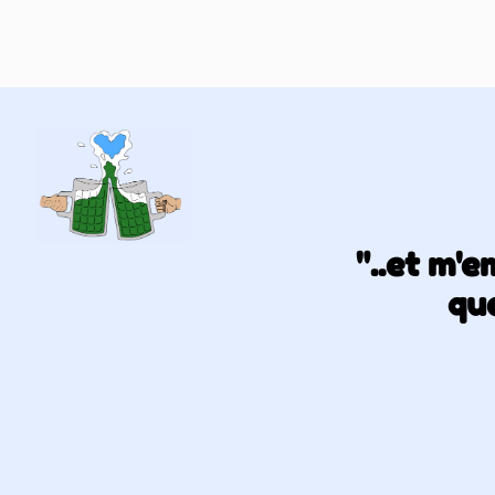
"..et m'
que