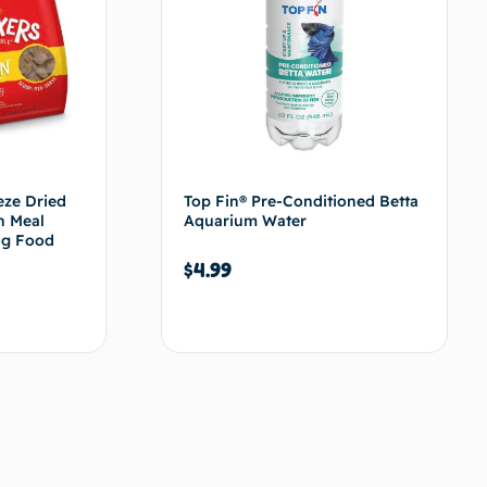
eze Dried
Top Fin® Pre-Conditioned Betta
n Meal
Aquarium Water
og Food
$
4.99
s options
Ajouter au panier