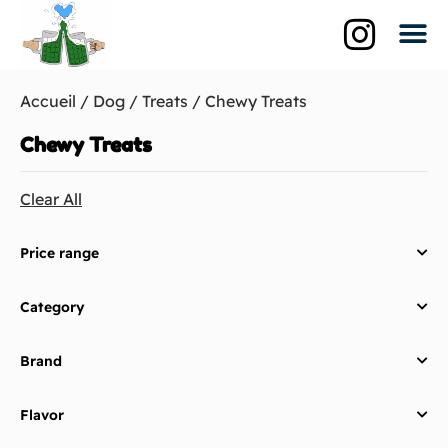
Qui suis-je?
La br
Les biè
Accueil
/
Dog
/
Treats
/ Chewy Treats
Chewy Treats
Clear All
Price range
Category
Brand
Flavor