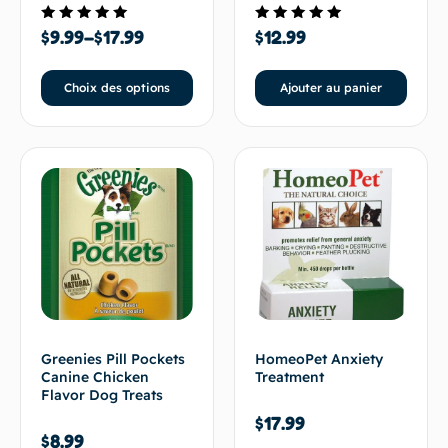
Note
Note
$
9.99
–
$
17.99
$
12.99
5.00
5.00
sur 5
sur 5
Choix des options
Ajouter au panier
Greenies Pill Pockets
HomeoPet Anxiety
Canine Chicken
Treatment
Flavor Dog Treats
$
17.99
$
8.99