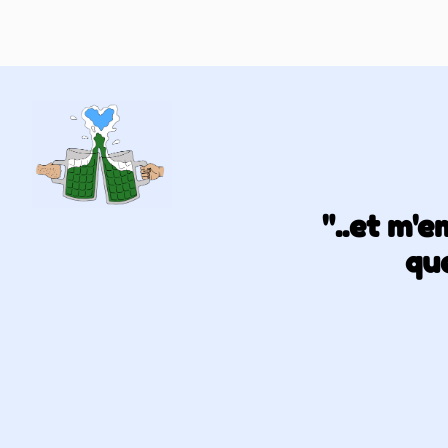
"..et m'
que