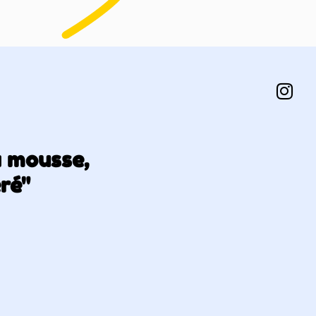
a mousse,
éré"