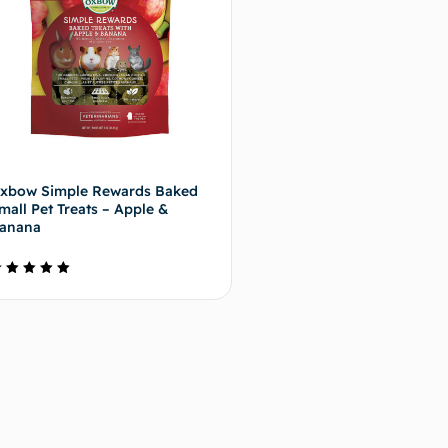
xbow Simple Rewards Baked
mall Pet Treats – Apple &
anana
ote
.00
ur 5
Buy on Petsmart