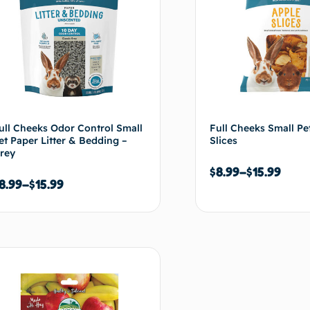
ull Cheeks Odor Control Small
Full Cheeks Small Pe
et Paper Litter & Bedding –
Slices
rey
$
8.99
–
$
15.99
8.99
–
$
15.99
Choix des options
Choix de