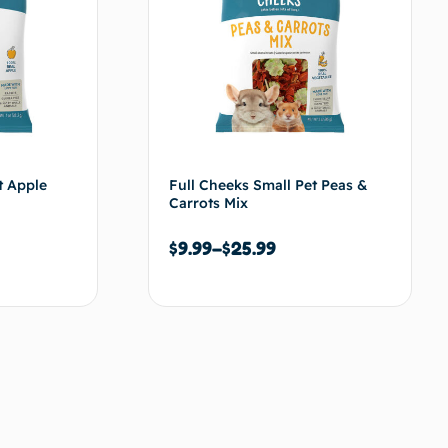
t Apple
Full Cheeks Small Pet Peas &
Carrots Mix
$
9.99
–
$
25.99
s options
Choix des options