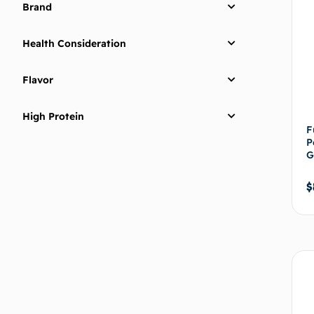
Brand
Health Consideration
Flavor
High Protein
F
P
G
$