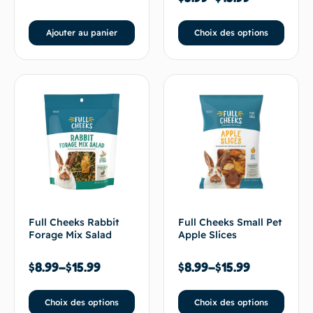
Ajouter au panier
Choix des options
Full Cheeks Rabbit
Full Cheeks Small Pet
Forage Mix Salad
Apple Slices
$
8.99
–
$
15.99
$
8.99
–
$
15.99
Choix des options
Choix des options