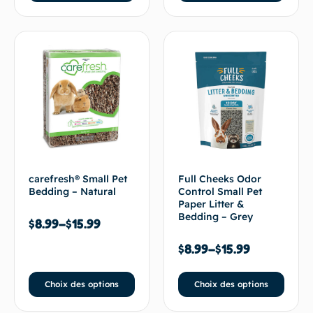
carefresh® Small Pet
Full Cheeks Odor
Bedding – Natural
Control Small Pet
Paper Litter &
Bedding – Grey
$
8.99
–
$
15.99
$
8.99
–
$
15.99
Choix des options
Choix des options