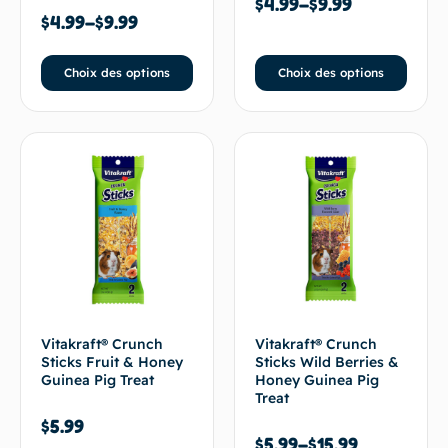
$
4.99
–
$
9.99
$
4.99
–
$
9.99
Choix des options
Choix des options
Vitakraft® Crunch
Vitakraft® Crunch
Sticks Fruit & Honey
Sticks Wild Berries &
Guinea Pig Treat
Honey Guinea Pig
Treat
$
5.99
$
5.99
–
$
15.99