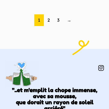
1
2
3
→
"..et m'emplit la chope immense,
avec sa mousse,
que dorait un rayon de soleil
arriéré"