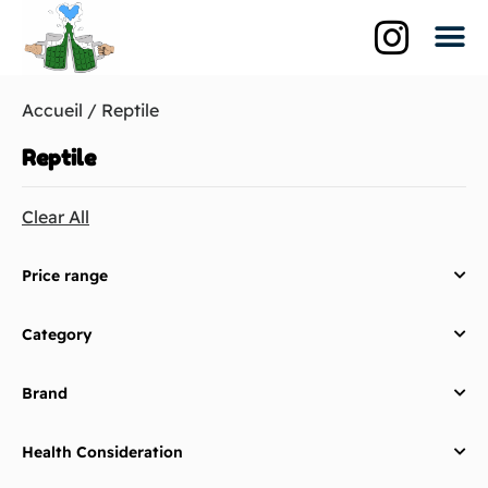
Qui suis-je?
La br
Les biè
Accueil
/ Reptile
Reptile
Clear All
Price range
Category
Brand
Health Consideration