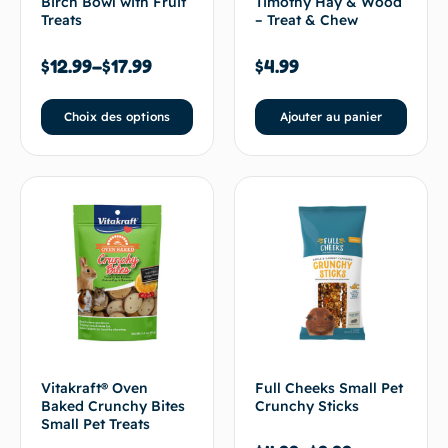
Birch Bowl with Fruit
Timothy Hay & Wood
Treats
– Treat & Chew
$
12.99
–
$
17.99
$
4.99
Choix des options
Ajouter au panier
Vitakraft® Oven
Full Cheeks Small Pet
Baked Crunchy Bites
Crunchy Sticks
Small Pet Treats