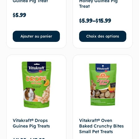
Guinea Pig Treat
Honey Guinea Pig
Treat
$
5.99
$
5.99
–
$
15.99
Ajouter au panier
Choix des options
Vitakraft® Drops
Vitakraft® Oven
Guinea Pig Treats
Baked Crunchy Bites
Small Pet Treats