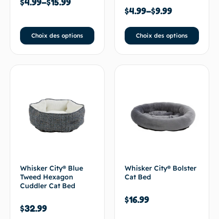
$
4.99
–
$
15.99
$
4.99
–
$
9.99
Choix des options
Choix des options
Whisker City® Blue
Whisker City® Bolster
Tweed Hexagon
Cat Bed
Cuddler Cat Bed
$
16.99
$
32.99