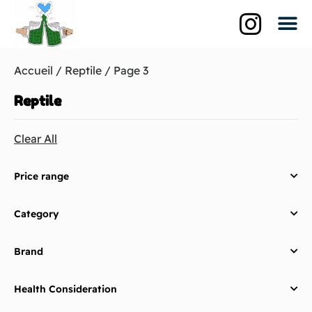
Qui suis-je?
La br
Les biè
Accueil
/
Reptile
/ Page 3
Reptile
Clear All
Price range
Category
Brand
Health Consideration