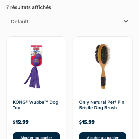
7 résultats affichés
Default
KONG® Wubba™ Dog
Only Natural Pet® Pin
Toy
Bristle Dog Brush
$
12.99
$
15.99
Ajouter au panier
Ajouter au panier