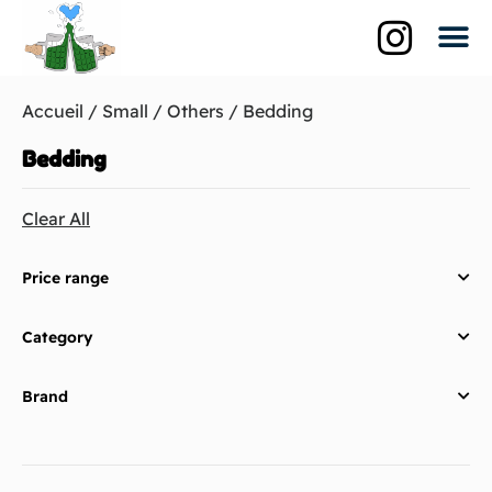
Qui suis-je?
La br
Les biè
Accueil
/
Small
/
Others
/ Bedding
Bedding
Clear All
Price range
Category
Brand