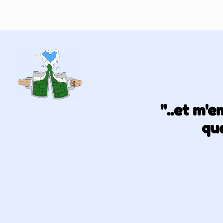
"..et m'
que