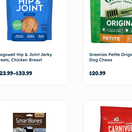
ogswell Hip & Joint Jerky
Greenies Petite Origi
reats, Chicken Breast
Dog Chews
23.99
–
$
33.99
$
20.99
Choix des options
Ajouter 