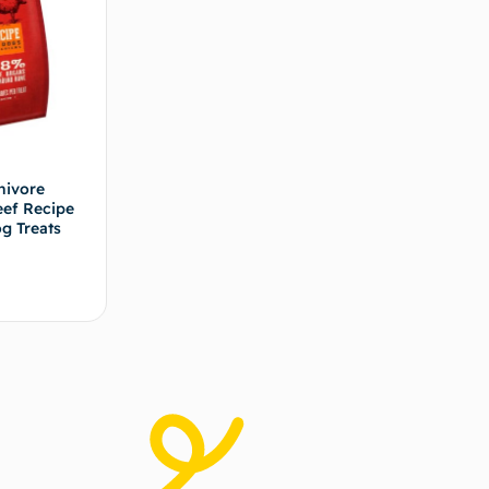
nivore
ef Recipe
g Treats
s options