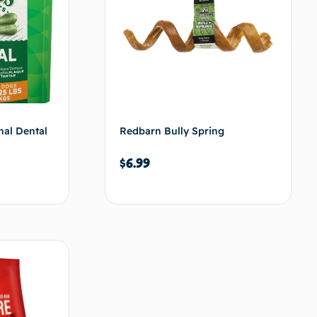
nal Dental
Redbarn Bully Spring
$
6.99
au panier
Ajouter au panier