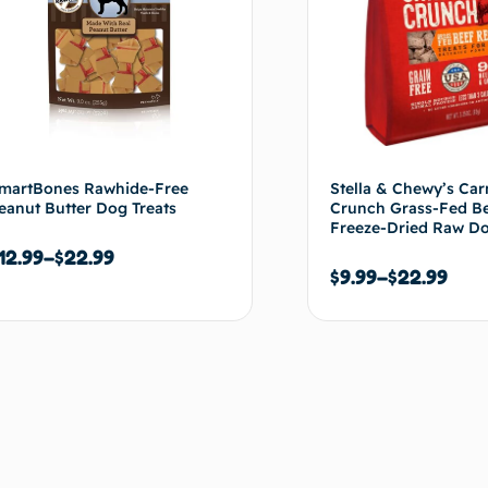
martBones Rawhide-Free
Stella & Chewy’s Car
eanut Butter Dog Treats
Crunch Grass-Fed Be
Freeze-Dried Raw Do
12.99
–
$
22.99
$
9.99
–
$
22.99
Choix des options
Choix de