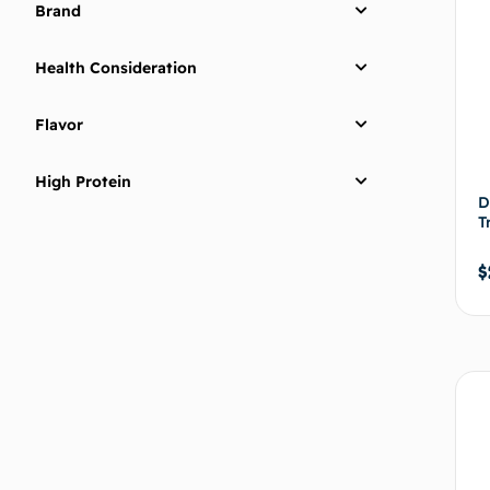
Brand
Health Consideration
Flavor
High Protein
D
T
$