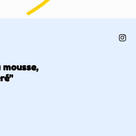
a mousse,
éré"