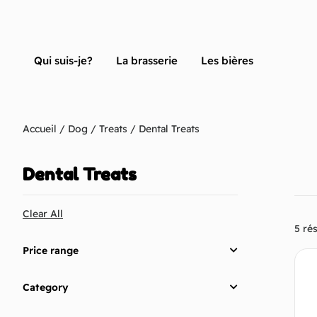
Qui suis-je?
La brasserie
Les bières
Accueil
/
Dog
/
Treats
/ Dental Treats
Dental Treats
Clear All
5 rés
Price range
Category